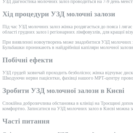
УЗД діагностика молочних залоз проводиться на 7-9 день менстр
Хід процедури УЗД молочні залози
Під час УЗД молочних залоз жінка роздягається до пояса і ляг
області грудних залоз і регіонарних лімфовузлів, для кращої ві
При виявленні новоутворень може знадобитися УЗД молочних зало
Бульбашки проникають в найдрібніші капіляри молочної залози 
Побічні ефекти
УЗД грудей зазвичай проходить безболісно; жінка відчуває диск
Шкодуючи нерви пацієнтки, фахівці нашого МРТ-центру проводя
Зробити УЗД молочної залози в Києві
Спокійна доброзичлива обстановка в клініці на Троєщині допом
комфортно. Записатися на УЗД молочних залоз в Києві можна з
Часті питання