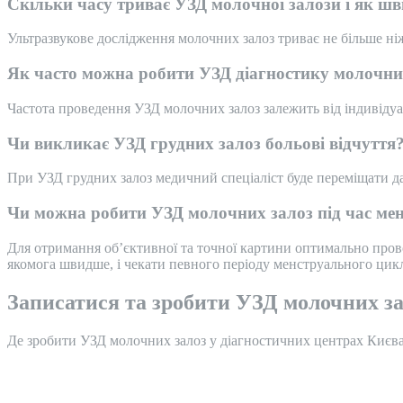
Скільки часу триває УЗД молочної залози і як ш
Ультразвукове дослідження молочних залоз триває не більше ні
Як часто можна робити УЗД діагностику молочни
Частота проведення УЗД молочних залоз залежить від індивідуа
Чи викликає УЗД грудних залоз больові відчуття
При УЗД грудних залоз медичний спеціаліст буде переміщати да
Чи можна робити УЗД молочних залоз під час мен
Для отримання об’єктивної та точної картини оптимально прово
якомога швидше, і чекати певного періоду менструального цикл
Записатися та зробити УЗД молочних за
Де зробити УЗД молочних залоз у діагностичних центрах Києв