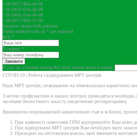
+38 (067) 864-48-48
+38 (063) 634-48-48
+38 (066) 834-48-48
+38 (067) 809-37-60
Замовте зворотній дзвінок
Fields marked with an
*
are required
Ім'я
*
Телефон
*
If you are a human seeing this field, please leave it empty.
COVID-19 | Робота і відвідування МРТ центрів
Наші МРТ центри, незважаючи на обмежувальні карантинні за
З метою профілактики в наших центрах проводяться необхідні де
засобами біологічного захисту (медичними респіраторами).
Враховуючи впроваджений карантинний стан в м.Києві, проси
При наявності симптомів ГРВІ відтермінуйте Ваш візит д
При відвідуванні МРТ центрів Вам необхідно мати захисн
Приходьте на обстеження вчасно, щоб зменшити контакти