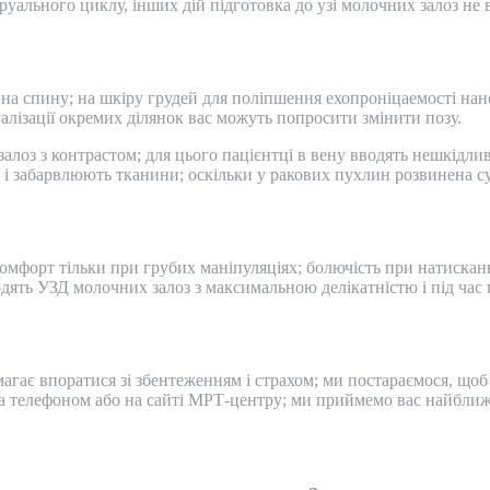
уального циклу, інших дій підготовка до узі молочних залоз не 
ає на спину; на шкіру грудей для поліпшення ехопроніцаемості н
зуалізації окремих ділянок вас можуть попросити змінити позу.
з з контрастом; для цього пацієнтці в вену вводять нешкідливе 
і забарвлюють тканини; оскільки у ракових пухлин розвинена су
омфорт тільки при грубих маніпуляціях; болючість при натисканн
ть УЗД молочних залоз з максимальною делікатністю і під час 
агає впоратися зі збентеженням і страхом; ми постараємося, щоб
а телефоном або на сайті МРТ-центру; ми приймемо вас найближ