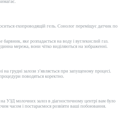
вимагає.
аноситься ехопроводящій гель. Сонолог переміщує датчик по
барвник, яке розпадається на воду і вуглекислий газ.
динна мережа, вони чітко виділяються на зображенні.
і на грудні залози з’являється при запущеному процесі.
процедури поводяться коректно.
 на УЗД молочних залоз в діагностичному центрі вам було
чим часом і постараємося розвіяти ваші побоювання.