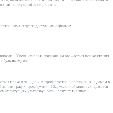
остиці та лікуванні захворювань.
ностичному центрі за доступними цінами:
типоказань. Умовним протипоказанням вважається пошкодження
в будь-якому віці.
ується проходити щорічне профілактичне обстеження, а дамам в
ї залози графік проходження УЗД молочної залози складається
емих ситуаціях ультразвук більш результативним: