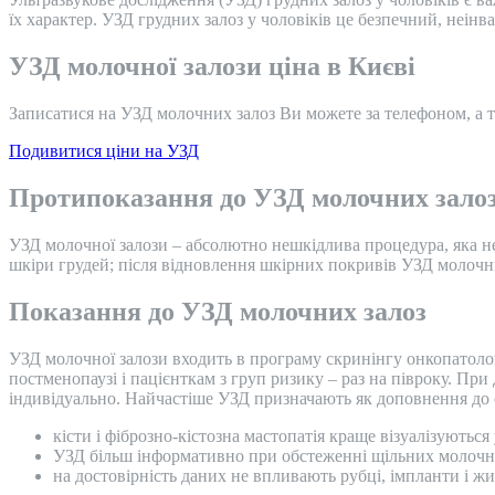
їх характер. УЗД грудних залоз у чоловіків це безпечний, неін
УЗД молочної залози ціна в Києві
Записатися на УЗД молочних залоз Ви можете за телефоном, а 
Подивитися ціни на УЗД
Протипоказання до УЗД молочних зало
УЗД молочної залози – абсолютно нешкідлива процедура, яка 
шкіри грудей; після відновлення шкірних покривів УЗД молочних
Показання до УЗД молочних залоз
УЗД молочної залози входить в програму скринінгу онкопатоло
постменопаузі і пацієнткам з груп ризику – раз на півроку. П
індивідуально. Найчастіше УЗД призначають як доповнення до о
кісти і фіброзно-кістозна мастопатія краще візуалізуються
УЗД більш інформативно при обстеженні щільних молочни
на достовірність даних не впливають рубці, імпланти і жи