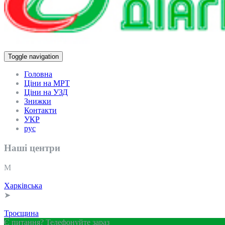
Toggle navigation
Головна
Ціни на МРТ
Ціни на УЗД
Знижки
Контакти
УКР
рус
Наші центри
M
МРТ
Харківська
➤
МРТ
УЗД
Троєщина
Є питання? Телефонуйте зараз