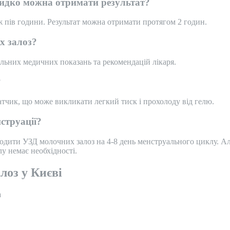
видко можна отримати результат?
ж пів години. Результат можна отримати протягом 2 годин.
х залоз?
льних медичних показань та рекомендацій лікаря.
?
тчик, що може викликати легкий тиск і прохолоду від гелю.
струації?
дити УЗД молочних залоз на 4-8 день менструального циклу. Але
у немає необхідності.
лоз у Києві
а