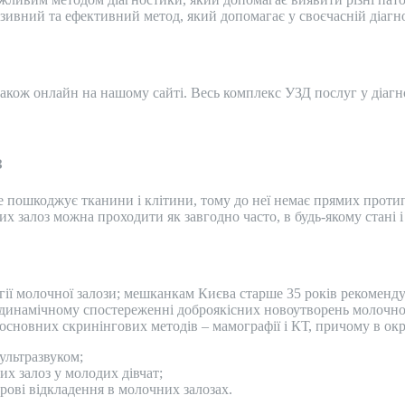
вазивний та ефективний метод, який допомагає у своєчасній діагн
також онлайн на нашому сайті. Весь комплекс УЗД послуг у діаг
з
не пошкоджує тканини і клітини, тому до неї немає прямих про
 залоз можна проходити як завгодно часто, в будь-якому стані і 
гії молочної залози; мешканкам Києва старше 35 років рекоменд
ри динамічному спостереженні доброякісних новоутворень молочно
сновних скринінгових методів – мамографії і КТ, причому в окр
 ультразвуком;
х залоз у молодих дівчат;
рові відкладення в молочних залозах.