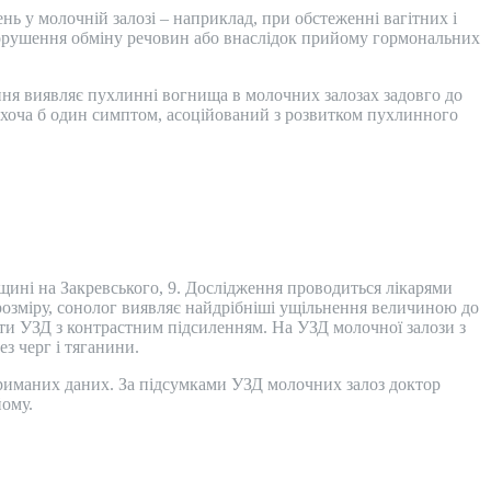
 у молочній залозі – наприклад, при обстеженні вагітних і
 порушення обміну речовин або внаслідок прийому гормональних
ання виявляє пухлинні вогнища в молочних залозах задовго до
е хоча б один симптом, асоційований з розвитком пухлинного
щині на Закревського, 9. Дослідження проводиться лікарями
 розміру, сонолог виявляє найдрібніші ущільнення величиною до
ти УЗД з контрастним підсиленням. На УЗД молочної залози з
з черг і тяганини.
отриманих даних. За підсумками УЗД молочних залоз доктор
йому.