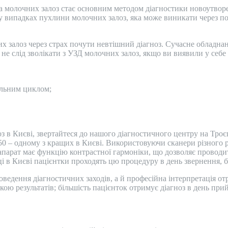
молочних залоз стає основним методом діагностики новоутворень
я у випадках пухлини молочних залоз, яка може виникати через
них залоз через страх почути невтішний діагноз. Сучасне обладн
 не слід зволікати з УЗД молочних залоз, якщо ви виявили у себ
уальним циклом;
 в Києві, звертайтеся до нашого діагностичного центру на Троє
 850 – одному з кращих в Києві. Використовуючи сканери різного
апарат має функцію контрастної гармоніки, що дозволяє проводи
ці в Києві пацієнтки проходять цю процедуру в день звернення, бе
оведення діагностичних заходів, а й професійна інтерпретація 
ою результатів; більшість пацієнток отримує діагноз в день при