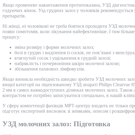
Якщо променеве навантаження протипоказана, УЗД діагностика 
годуючих жінок. Узд грудних залоз у чоловіків рекомендуєтьс
препаратів.
Ні жінці, ні чоловікові не треба боятися проходити УЗД молоч
появи симптомів, коли лікування найефективніше. І тим більше
процесу:
зміна розміру і форми молочних залоз;
болі в грудях і виділення із сосків, не пов’язані з менстр
втягнутий сосок і ущільнення в грудній залозі;
набряклість і почервоніння шкіри молочної залози;
збільшення пахвових лімфовузлів.
Якщо виникла необхідність швидко зробити УЗД молочних залоз
вищої категорії на ліцензованому УЗД апараті Philips Clearvue
2 мм в самих важкодоступних ділянках молочних залоз. Також 
контрастом не потрібно записуватися спеціально, в нашій кліні
У сферу компетенції фахівців МРТ-центру входить не тільки пр
підготує експертний висновок зі знімками, описом і розшифровк
УЗД молочних залоз: Підготовка