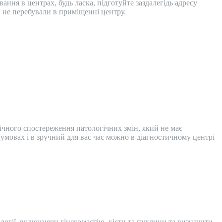
ння в центрах, будь ласка, підготуйте заздалегідь адресу
не перебували в приміщенні центру.
ічного спостереження патологічних змін, який не має
умовах і в зручний для вас час можно в діагностичному центрі
логії, включаючи гінекомастію, кісти та пухлини та визначити