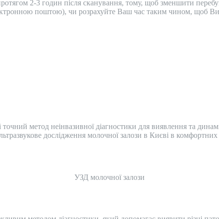
ротягом 2-3 годин після сканування, тому, щоб зменшити перебува
ктронною поштою), чи розрахуйте Ваш час таким чином, щоб Ви 
 точний метод неінвазивної діагностики для виявлення та динам
ультразвукове дослідження молочної залози в Києві в комфортних 
УЗД молочної залози
ажливим методом діагностики, який допомагає виявити різні пато