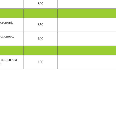
800
стопові,
850
топового,
600
 пацієнтом
150
)