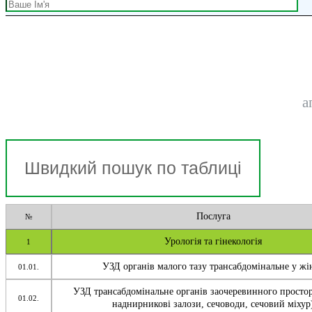
а
Послуга
№
Урологія та гінекологія
1
УЗД органів малого тазу трансабдомінальне у жі
01.01.
УЗД трансабдомінальне органів заочеревинного просто
01.02.
наднирникові залози, сечоводи, сечовий міхур