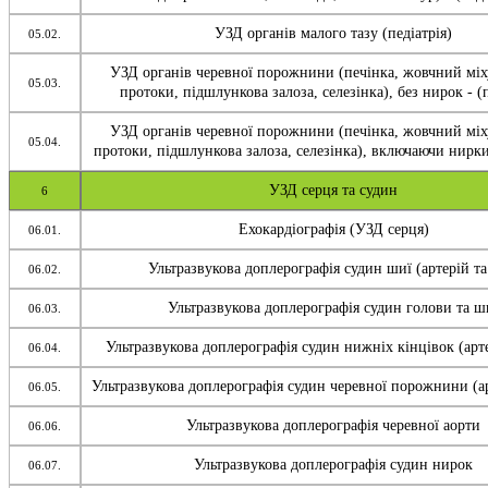
УЗД органів малого тазу (педіатрія)
05.02.
УЗД органів черевної порожнини (печінка, жовчний міх
05.03.
протоки, підшлункова залоза, селезінка), без нирок - (п
УЗД органів черевної порожнини (печінка, жовчний міх
05.04.
протоки, підшлункова залоза, селезінка), включаючи нирки 
УЗД серця та судин
6
Ехокардіографія (УЗД серця)
06.01.
Ультразвукова доплерографія судин шиї (артерій та
06.02.
Ультразвукова доплерографія судин голови та ш
06.03.
Ультразвукова доплерографія судин нижніх кінцівок (арте
06.04.
Ультразвукова доплерографія судин черевної порожнини (ар
06.05.
Ультразвукова доплерографія черевної аорти
06.06.
Ультразвукова доплерографія судин нирок
06.07.