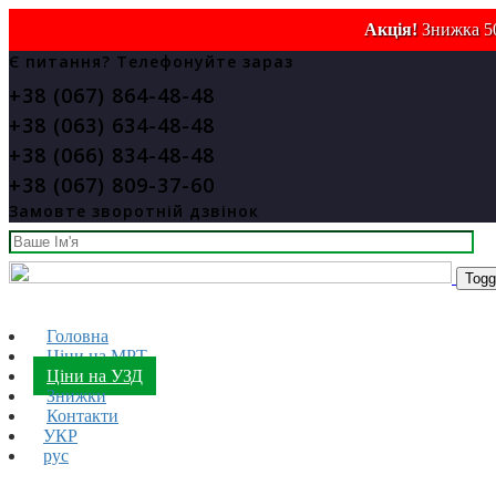
Акція!
Знижка 50
Є питання? Телефонуйте зараз
+38 (067) 864-48-48
+38 (063) 634-48-48
+38 (066) 834-48-48
+38 (067) 809-37-60
Замовте зворотній дзвінок
Togg
Головна
Ціни на МРТ
Ціни на УЗД
Знижки
Контакти
УКР
рус