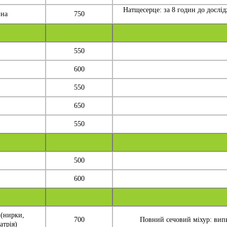
Натщесерце: за 8 годин до дослід
ина
750
550
600
550
650
550
500
600
 (нирки,
700
Повний сечовий міхур: випи
атрія)