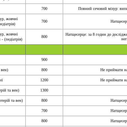
700
Повний сечовий міхур: випи
ур, жовчні
700
Натщесерц
едіатрія)
ур, жовчні
Натщесерце: за 8 годин до дослідж
800
нег
- (педіатрія)
900
 вен)
800
Не приймати на
иї
1200
Не приймати на
рій та вен)
1300
терій та вен)
800
Натщесерц
700
Натщесерц
800
Натщесерц