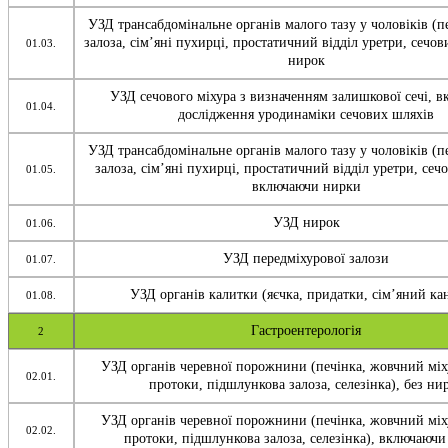
УЗД трансабдомінальне органів малого тазу у чоловіків (п
залоза, сім’яні пухирці, простатичний відділ уретри, сечов
01.03.
нирок
УЗД сечового міхура з визначенням залишкової сечі, 
01.04.
дослідження уродинаміки сечових шляхів
УЗД трансабдомінальне органів малого тазу у чоловіків (п
залоза, сім’яні пухирці, простатичний відділ уретри, сеч
01.05.
включаючи нирки
УЗД нирок
01.06.
УЗД передміхурової залози
01.07.
УЗД органів калитки (яєчка, придатки, сім’яний ка
01.08.
Гастроентерологія
2
УЗД органів черевної порожнини (печінка, жовчний міх
02.01.
протоки, підшлункова залоза, селезінка), без ни
УЗД органів черевної порожнини (печінка, жовчний міх
02.02.
протоки, підшлункова залоза, селезінка), включаюч