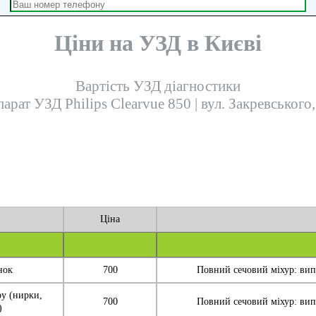
Ціни на УЗД в Києві
Вартість УЗД діагностики
парат УЗД Philips Clearvue 850 | вул. Закревського,
Ціна
нок
700
Повний сечовий міхур: випи
ру (нирки,
700
Повний сечовий міхур: випи
)