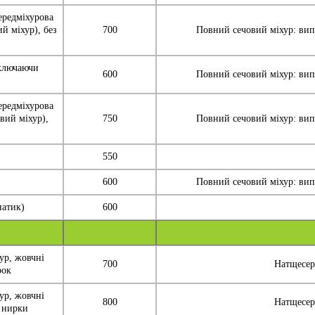
ередміхурова
ий міхур), без
700
Повний сечовий міхур: випи
включаючи
600
Повний сечовий міхур: випи
ередміхурова
овий міхур),
750
Повний сечовий міхур: випи
550
600
Повний сечовий міхур: випи
натик)
600
ур, жовчні
700
Натщесерц
рок
ур, жовчні
800
Натщесерц
и нирки