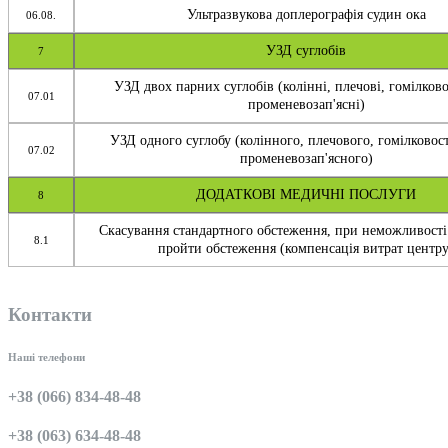
Ультразвукова доплерографія судин ока
06.08.
УЗД суглобів
7
УЗД двох парних суглобів (колінні, плечові, гомілково
07.01
променевозап'ясні)
УЗД одного суглобу (колінного, плечового, гомілковос
07.02
променевозап'ясного)
ДОДАТКОВІ МЕДИЧНІ ПОСЛУГИ
8
Скасування стандартного обстеження, при неможливості
8.1
пройти обстеження (компенсація витрат центру
Контакти
Наші телефони
+38 (066) 834-48-48
+38 (063) 634-48-48