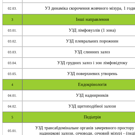
УЗ динаміка скорочення жовчного міхура, 1 год
02.03.
Інші направлення
3
УЗД лімфовузлів (1 зона)
03.01.
УЗД плевральних порожнин
03.02.
УЗД слинних залоз
03.03.
УЗД грудних залоз і зон лімфовідтоку
03.04.
УЗД поверхневих утворень
03.05.
Ендокрінологія
4
УЗД наднирників
04.01.
УЗД щитоподібної залози
04.02.
Педіатрія
5
УЗД трансабдомінальне органів зачеревного простору
05.01.
надниркові залози, сечоводи, сечовий міхур) - (педі