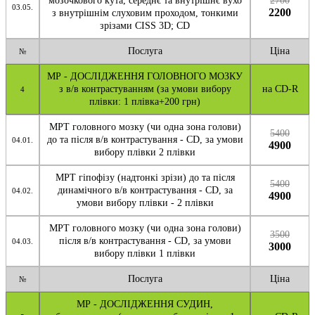
мозочкового кута, середнє та внутрішнє вухо
2700
03.05.
2200
з внутрішнім слуховим проходом, тонкими
зрізами CISS 3D; CD
Послуга
Ціна
№
МР - ДОСЛІДЖЕННЯ ГОЛОВНОГО МОЗКУ
з в/в контрастуванням (за умови вибору
на CD-R
4
плівки: 1 плівка+200 грн)
МРТ головного мозку (чи одна зона голови)
5400
до та після в/в контрастування - CD, за умови
04.01.
4900
вибору плівки 2 плівки
МРТ гіпофізу (надтонкі зрізи) до та після
5400
динамічного в/в контрастування - CD, за
04.02.
4900
умови вибору плівки - 2 плівки
МРТ головного мозку (чи одна зона голови)
3500
після в/в контрастування - CD, за умови
04.03.
3000
вибору плівки 1 плівки
Послуга
Ціна
№
МР - ДОСЛІДЖЕННЯ СУДИН,