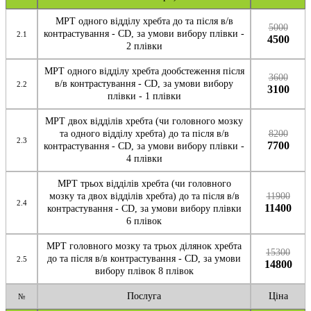
МРТ одного відділу хребта до та після в/в
5000
контрастування - CD, за умови вибору плівки -
2.1
4500
2 плівки
МРТ одного відділу хребта дообстеження після
3600
в/в контрастування - CD, за умови вибору
2.2
3100
плівки - 1 плівки
МРТ двох відділів хребта (чи головного мозку
та одного відділу хребта) до та після в/в
8200
2.3
7700
контрастування - CD, за умови вибору плівки -
4 плівки
МРТ трьох відділів хребта (чи головного
мозку та двох відділів хребта) до та після в/в
11900
2.4
11400
контрастування - CD, за умови вибору плівки
6 плівок
МРТ головного мозку та трьох ділянок хребта
15300
до та після в/в контрастування - CD, за умови
2.5
14800
вибору плівок 8 плівок
Послуга
Ціна
№