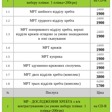
на CD-R
1
вибору плівки: 1 плівка+200грн)
2400
МРТ шийного відділу хребта
1.1
1900
2400
МРТ грудного відділу хребта
1.2
1900
МРТ поперекового відділу хребта, верхні
2400
відділи крижів оглядово за умови знаходження
1.3
1900
в зоні сканування
2400
МРТ крижів
1.4
1900
2400
МРТ куприка
1.5
1900
2400
МРТ здухвинно-крижових сполучень
1.6
1900
4300
МРТ двох відділів хребта (комплекс)
1.7
3800
6200
МРТ трьох відділів хребта (комплекс)
1.8
5700
Послуга
Ціна
№
МР - ДОСЛІДЖЕННЯ ХРЕБТА з в/в
контрастуванням (за умови вибору плівки: 1
на CD-R
2
плівка+200грн)