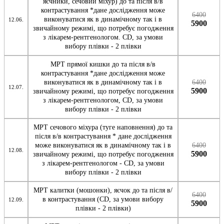
яєчники, сечовий міхур) до та після в/в
контрастування *дане дослідження може
6400
виконуватися як в динамічному так і в
12.06.
5900
звичайному режимі, що потребує погодження
з лікарем-рентгенологом. CD, за умови
вибору плівки - 2 плівки
МРТ прямої кишки до та після в/в
контрастування *дане дослідження може
виконуватися як в динамічному так і в
6400
12.07.
5900
звичайному режимі, що потребує погодження
з лікарем-рентгенологом, CD, за умови
вибору плівки - 2 плівки
МРТ сечового міхура (туге наповнення) до та
після в/в контрастування * дане дослідження
може виконуватися як в динамічному так і в
6400
12.08.
5900
звичайному режимі, що потребує погодження
з лікарем-рентгенологом - CD, за умови
вибору плівки - 2 плівки
МРТ калитки (мошонки), яєчок до та після в/
6400
в контрастування (CD, за умови вибору
12.09.
5900
плівки - 2 плівки)