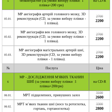
безконтрастне (за умови вибору плівки: 1
на CD-R
5
плівка+200 грн)
МР ангіографія артерій головного мозку, 3D
2700
реконструкція (CD, за умови вибору плівки -
05.01.
2200
1 плівка).
МР ангіографія вен головного мозку, 3D
2700
реконструкція (CD, за умови вибору плівки -
05.02.
2200
1 плівка).
МР ангіографія магістральних артерій шиї,
2700
3D реконструкція (CD, за умови вибору
05.03.
2200
плівки - 1 плівка).
№
Послуга
Ціна
МР - ДОСЛІДЖЕННЯ М'ЯКИХ ТКАНИН
ШИЇ (за умови вибору плівки :1
на CD-R
6
плівка+200грн)
3100
МРТ підщелепних, привушних залоз
06.01.
2600
МРТ м’яких тканин шиї (носо та ротоглотка,
3300
06.02.
2800
гортань, гортаноглотка)