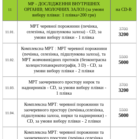
МР - ДОСЛІДЖЕННЯ ВНУТРІШНІХ
ОРГАНІВ; МОЛОЧНИХ ЗАЛОЗ (за умови
на CD-R
11
вибору плівки: 1 плівка+200 грн)
МРТ черевної порожнини (печінка,
3700
селезінка, підшлункова залоза) - CD, за
11.01.
3200
умови вибору плівки - 1 плівка
Комплексна МРТ : МРТ черевної порожнини
(печінка, селезінка, підшлункова залоза), та
5500
МРТ жовчовивідних протоків (безконтрасна
11.02.
5000
холецистопанкреатографія, 3 D) - CD, за
умови вибору плівки - 2 плівки
МРТ заочеревного простору нирок та
3700
наднирників - CD, за умови вибору плівки -
11.03.
3200
1 плівка
Комплексна МРТ: черевної порожнини та
заочеревного простору (печінка,селезінка,
5500
11.04.
5000
підшлункова залоза, нирки та наднирники) -
CD, за умови вибору плівки - 2 плівки
Комплексна МРТ: черевної порожнини та
заочеревного простору (печінка,селезінка,