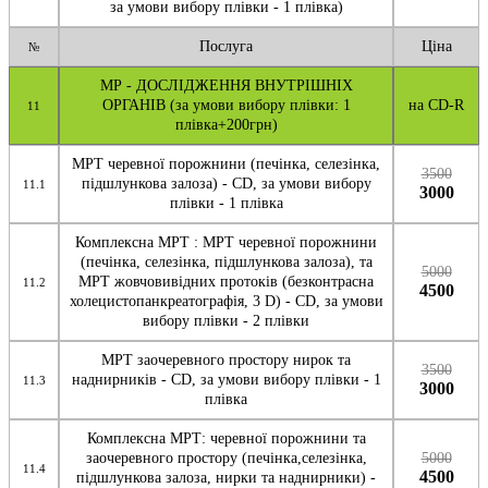
за умови вибору плівки - 1 плівка)
Послуга
Ціна
№
МР - ДОСЛІДЖЕННЯ ВНУТРІШНІХ
ОРГАНІВ (за умови вибору плівки: 1
на CD-R
11
плівка+200грн)
МРТ черевної порожнини (печінка, селезінка,
3500
підшлункова залоза) - CD, за умови вибору
11.1
3000
плівки - 1 плівка
Комплексна МРТ : МРТ черевної порожнини
(печінка, селезінка, підшлункова залоза), та
5000
МРТ жовчовивідних протоків (безконтрасна
11.2
4500
холецистопанкреатографія, 3 D) - CD, за умови
вибору плівки - 2 плівки
МРТ заочеревного простору нирок та
3500
наднирників - CD, за умови вибору плівки - 1
11.3
3000
плівка
Комплексна МРТ: черевної порожнини та
заочеревного простору (печінка,селезінка,
5000
11.4
4500
підшлункова залоза, нирки та наднирники) -