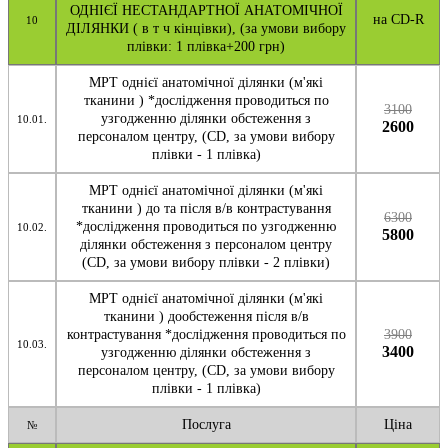
ОДНІЄЇ НЕСТАНДАРТНОЇ АНАТОМІЧНОЇ
на CD-R
10
ДІЛЯНКИ ( в т ч кінцівки), (за умови вибору
плівки: 1 плівка+200 грн)
МРТ однієї анатомічної ділянки (м'які
тканини ) *дослідження проводиться по
3100
узгодженню ділянки обстеження з
10.01.
2600
персоналом центру, (CD, за умови вибору
плівки - 1 плівка)
МРТ однієї анатомічної ділянки (м'які
тканини ) до та після в/в контрастування
6300
*дослідження проводиться по узгодженню
10.02.
5800
ділянки обстеження з персоналом центру
(CD, за умови вибору плівки - 2 плівки)
МРТ однієї анатомічної ділянки (м'які
тканини ) дообстеження після в/в
контрастування *дослідження проводиться по
3900
10.03.
3400
узгодженню ділянки обстеження з
персоналом центру, (CD, за умови вибору
плівки - 1 плівка)
Послуга
Ціна
№