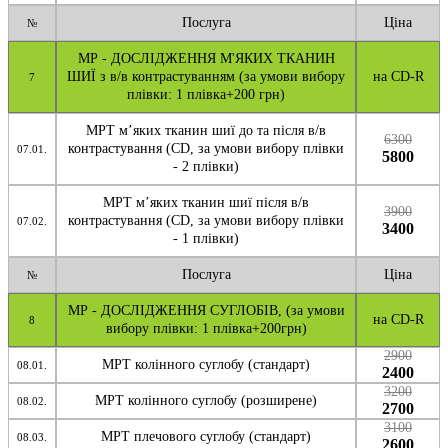
Послуга
Ціна
№
МР - ДОСЛІДЖЕННЯ М'ЯКИХ ТКАНИН
ШИЇ з в/в контрастуванням (за умови вибору
на CD-R
7
плівки: 1 плівка+200 грн)
МРТ м’яких тканин шиї до та після в/в
6300
контрастування (CD, за умови вибору плівки
07.01.
5800
- 2 плівки)
МРТ м’яких тканин шиї після в/в
3900
контрастування (CD, за умови вибору плівки
07.02.
3400
- 1 плівки)
Послуга
Ціна
№
МР - ДОСЛІДЖЕННЯ СУГЛОБІВ, (за умови
на CD-R
8
вибору плівки: 1 плівка+200грн)
2900
МРТ колінного суглобу (стандарт)
08.01.
2400
3200
МРТ колінного суглобу (розширене)
08.02.
2700
3100
МРТ плечового суглобу (стандарт)
08.03.
2600