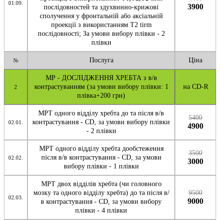
01.09.
3900
послідовностей та здухвинно-крижові
сполучення у фронтальній або аксіальній
проекції з використанням Т2 tirm
послідовності; За умови вибору плівки - 2
плівки
Послуга
Ціна
№
МР - ДОСЛІДЖЕННЯ ХРЕБТА з в/в
контрастуванням (за умови вибору плівки: 1
на CD-R
2
плівка+200 грн)
МРТ одного відділу хребта до та після в/в
5400
контрастування - CD, за умови вибору плівки
02.01.
4900
- 2 плівки
МРТ одного відділу хребта дообстеження
3500
після в/в контрастування - CD, за умови
02.02.
3000
вибору плівки - 1 плівки
МРТ двох відділів хребта (чи головного
мозку та одного відділу хребта) до та після в/
9500
02.03.
9000
в контрастування - CD, за умови вибору
плівки - 4 плівки