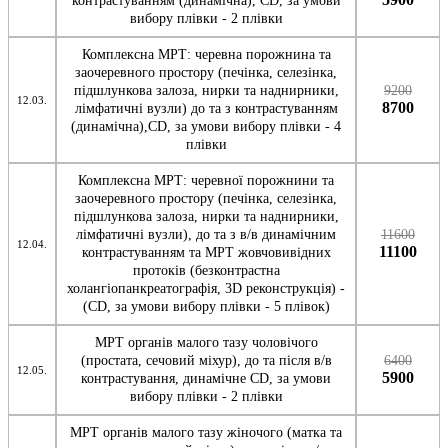
контрастуванням (динамічна), СD, за умови
вибору плівки - 2 плівки
Комплексна МРТ: черевна порожнина та
заочеревного простору (печінка, селезінка,
підшлункова залоза, нирки та наднирники,
9200
12.03.
8700
лімфатичні вузли) до та з контрастуванням
(динамічна),СD, за умови вибору плівки - 4
плівки
Комплексна МРТ: черевної порожнини та
заочеревного простору (печінка, селезінка,
підшлункова залоза, нирки та наднирники,
лімфатичні вузли), до та з в/в динамічним
11600
12.04.
11100
контрастуванням та МРТ жовчовивідних
протоків (безконтрастна
холангіопанкреатографія, 3D реконструкція) -
(СD, за умови вибору плівки - 5 плівок)
МРТ органів малого тазу чоловічого
(простата, сечовий міхур), до та після в/в
6400
12.05.
5900
контрастування, динамічне CD, за умови
вибору плівки - 2 плівки
МРТ органів малого тазу жіночого (матка та