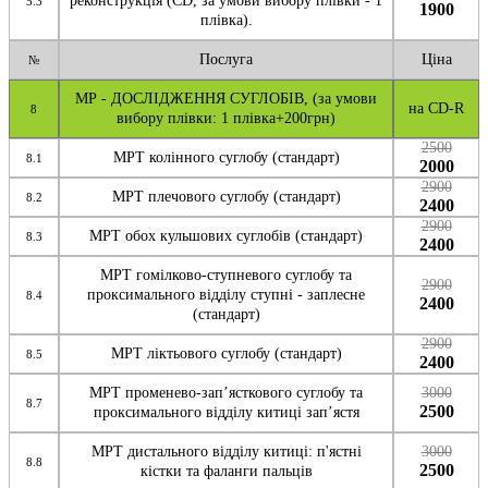
реконструкція (CD, за умови вибору плівки - 1
5.3
1900
плівка).
Послуга
Ціна
№
МР - ДОСЛІДЖЕННЯ СУГЛОБІВ, (за умови
на CD-R
8
вибору плівки: 1 плівка+200грн)
2500
МРТ колінного суглобу (стандарт)
8.1
2000
2900
МРТ плечового суглобу (стандарт)
8.2
2400
2900
МРТ обох кульшових суглобів (стандарт)
8.3
2400
МРТ гомілково-ступневого суглобу та
2900
проксимального відділу ступні - заплесне
8.4
2400
(стандарт)
2900
МРТ ліктьового суглобу (стандарт)
8.5
2400
МРТ променево-зап’ясткового суглобу та
3000
8.7
2500
проксимального відділу китиці зап’ястя
МРТ дистального відділу китиці: п'ястні
3000
8.8
2500
кістки та фаланги пальців