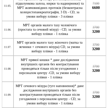
підшлункова залоза, нирки та наднирники) та
7100
11.05.
6600
МРТ жовчовивідних протоків (безконтрасна
холецистопанкреатографія, 3 D) - CD, за
умови вибору плівки - 3 плівки
МРТ органів малого тазу чоловічого
3700
(простата та сечовий міхур) - CD, за умови
11.06.
3200
вибору плівки - 1 плівка
МРТ органів малого тазу жіночого (матка та
3700
яєчники + сечового міхура) CD, за умови
11.07.
3200
вибору плівки - 1 плівка
МРТ прямої кишки * дане дослідження
внутрішніх органів без контрастування
3700
проводяться тільки після узгодження з
11.08.
3200
персоналом центру -CD, за умови вибору
плівки - 1 плівка
МРТ сечового міхура (туге наповнення)* дане
дослідження внутрішніх органів без
3700
контрастування проводяться тільки після
11.09.
3200
узгодження з персоналом центру - CD, за
умови вибору плівки - 1 плівка