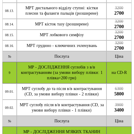
МРТ дистального відділу ступні: кістки
3200
08.13.
2700
плесни та фаланги пальців (розширене)
3200
МРТ кісток тазу (розширене)
08.14.
2700
3200
МРТ лобкового симфізу
08.15.
2700
3200
МРТ грудино - ключичних зчленувань
08.16.
2700
Послуга
Ціна
№
МР - ДОСЛІДЖЕННЯ суглобів з в/в
контрастуванням (за умови вибору плівки: 1
на CD-R
9
плівка+200 грн)
МРТ суглобу до та після в/в контрастування
6300
09.01.
5800
(CD, за умови вибору плівки - 2 плівки)
МРТ суглобу після в/в контрастування (CD, за
3900
09.02.
3400
умови вибору плівки - 1 плівки)
Послуга
Ціна
№
МР - ДОСЛІДЖЕННЯ М'ЯКИХ ТКАНИН