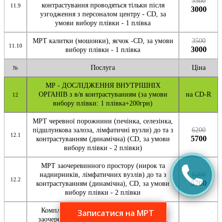
3500
контрастування проводяться тільки після
11.9
3000
узгодження з персоналом центру - CD, за
умови вибору плівки - 1 плівка
МРТ калитки (мошонки), яєчок -CD, за умови
3500
11.10
3000
вибору плівки - 1 плівка
Послуга
Ціна
№
МР - ДОСЛІДЖЕННЯ ВНУТРІШНІХ
ОРГАНІВ з в/в контрастуванням (за умови
на CD-R
12
вибору плівки: 1 плівка+200грн)
МРТ черевної порожнини (печінка, селезінка,
підшлункова залоза, лімфатичні вузли) до та з
6200
12.1
5700
контрастуванням (динамічна) (CD, за умови
вибору плівки - 2 плівки)
МРТ заочеревинного простору (нирок та
наднирників, лімфатичних вузлів) до та з
6200
12.2
5700
контрастуванням (динамічна), СD, за умови
вибору плівки - 2 плівки
Комплексна МРТ: черевна порожнина та
Записатися на МРТ
заочеревного простору (печінка, селезінка,