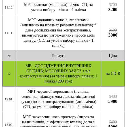
МРТ калитки (мошонки), яєчок -CD, за
3700
11.10.
3200
умови вибору плівки - 1 плівка
МРТ молочних залоз з імплантами
(виключно на предмет розриву імплантів) *
дане дослідження без контрастування,
3500
11.11.
3000
виконується по узгодженню з персоналом
центру. (CD, за умови вибору плівки - 1
плівкa)
Послуга
Ціна
№
МР - ДОСЛІДЖЕННЯ ВНУТРІШНІХ
ОРГАНІВ; МОЛОЧНИХ ЗАЛОЗ з в/в
на CD-R
12
контрастуванням (за умови вибору плівки: 1
плівка+200 грн)
МРТ черевної порожнини (печінка,
селезінка, підшлункова залоза, лімфатичні
6400
12.01.
5900
вузли) до та з контрастуванням (динамічна)
(CD, за умови вибору плівки - 2 плівки)
МРТ заочеревинного простору (нирок та
наднирників, лімфатичних вузлів) до та з
6400
12.02.
5900