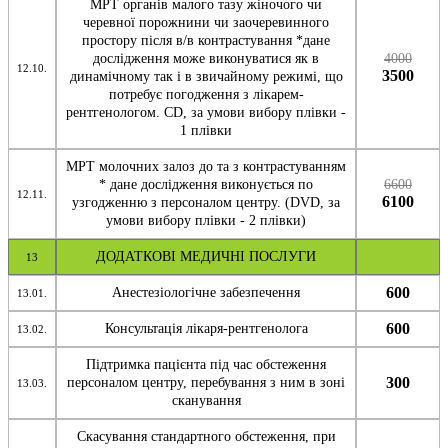
МРТ органів малого тазу жіночого чи
черевної порожнини чи заочеревинного
простору після в/в контрастування *дане
дослідження може виконуватися як в
4000
12.10.
3500
динамічному так і в звичайному режимі, що
потребує погодження з лікарем-
рентгенологом. CD, за умови вибору плівки -
1 плівки
МРТ молочних залоз до та з контрастуванням
* дане дослідження виконується по
6600
12.11.
6100
узгодженню з персоналом центру. (DVD, за
умови вибору плівки - 2 плівки)
ДОДАТКОВІ МЕДИЧНІ ПОСЛУГИ
13
600
Анестезіологічне забезпечення
13.01.
600
Консультація лікаря-рентгенолога
13.02.
Підтримка пацієнта під час обстеження
300
персоналом центру, перебування з ним в зоні
13.03.
сканування
Скасування стандартного обстеження, при