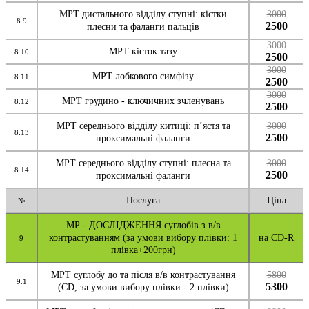
МРТ дистального відділу ступні: кістки
3000
8.9
2500
плесни та фаланги пальців
3000
МРТ кісток тазу
8.10
2500
3000
МРТ лобкового симфізу
8.11
2500
3000
МРТ грудино - ключичних зчленувань
8.12
2500
МРТ середнього відділу китиці: п’ястя та
3000
8.13
2500
проксимальні фаланги
МРТ середнього відділу ступні: плесна та
3000
8.14
2500
проксимальні фаланги
Послуга
Ціна
№
МР - ДОСЛІДЖЕННЯ суглобів з в/в
контрастуванням (за умови вибору плівки: 1
на CD-R
9
плівка+200грн)
МРТ суглобу до та після в/в контрастування
5800
9.1
5300
(CD, за умови вибору плівки - 2 плівки)