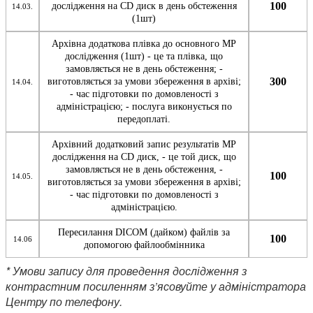
100
дослідження на CD диск в день обстеження
14.03.
(1шт)
Архівна додаткова плівка до основного МР
дослідження (1шт) - це та плівка, що
замовляється не в день обстеження; -
300
виготовляється за умови збереження в архіві;
14.04.
- час підготовки по домовленості з
адміністрацією; - послуга виконується по
передоплаті.
Архівний додатковий запис результатів МР
дослідження на CD диск, - це той диск, що
замовляється не в день обстеження, -
100
14.05.
виготовляється за умови збереження в архіві;
- час підготовки по домовленості з
адміністрацією.
Пересилання DICOM (дайком) файлів за
100
14.06
допомогою файлообмінника
* Умови запису для проведення дослідження з
контрастним посиленням з’ясовуйте у адміністратора
Центру по телефону.