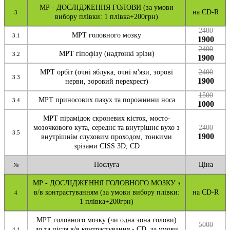
МР - ДОСЛІДЖЕННЯ ГОЛОВИ (за умови
на CD-R
3
вибору плівки: 1 плівка+200грн)
2400
МРТ головного мозку
3.1
1900
2400
МРТ гіпофізу (надтонкі зрізи)
3.2
1900
МРТ орбіт (очні яблука, очні м'язи, зорові
2400
3.3
1900
нерви, зоровий перехрест)
1500
МРТ приносових пазух та порожнини носа
3.4
1000
МРТ пірамідок скроневих кісток, мосто-
мозочкового кута, середнє та внутрішнє вухо з
2400
3.5
1900
внутрішнім слуховим проходом, тонкими
зрізами CISS 3D; CD
Послуга
Ціна
№
МР - ДОСЛІДЖЕННЯ ГОЛОВНОГО МОЗКУ з
в/в контрастуванням (за умови вибору плівки:
на CD-R
4
1 плівка+200грн)
МРТ головного мозку (чи одна зона голови)
5000
до та після в/в контрастування - CD, за умови
4.1