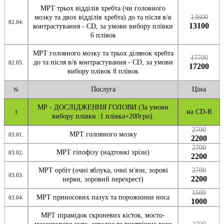
МРТ трьох відділів хребта (чи головного
мозку та двох відділів хребта) до та після в/в
13600
02.04.
13100
контрастування - CD, за умови вибору плівки
6 плівок
МРТ головного мозку та трьох ділянок хребта
17700
до та після в/в контрастування - CD, за умови
02.05.
17200
вибору плівок 8 плівок
Послуга
Ціна
№
МР - ДОСЛІДЖЕННЯ ГОЛОВИ (За умови
на CD-R
3
вибору плівки :1 плівка+200грн).
2700
МРТ головного мозку
03.01.
2200
2700
МРТ гіпофізу (надтонкі зрізи)
03.02.
2200
МРТ орбіт (очні яблука, очні м'язи, зорові
2700
03.03.
2200
нерви, зоровий перехрест)
1500
МРТ приносових пазух та порожнини носа
03.04.
1000
МРТ пірамідок скроневих кісток, мосто-