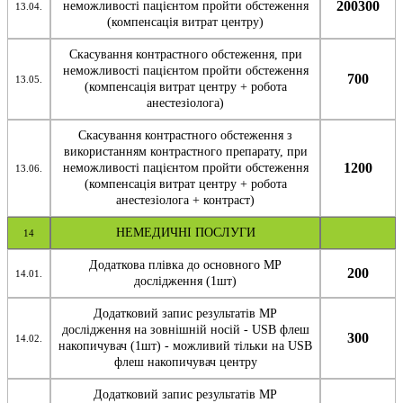
200300
неможливості пацієнтом пройти обстеження
13.04.
(компенсація витрат центру)
Скасування контрастного обстеження, при
неможливості пацієнтом пройти обстеження
700
13.05.
(компенсація витрат центру + робота
анестезіолога)
Скасування контрастного обстеження з
використанням контрастного препарату, при
1200
неможливості пацієнтом пройти обстеження
13.06.
(компенсація витрат центру + робота
анестезіолога + контраст)
НЕМЕДИЧНІ ПОСЛУГИ
14
Додаткова плівка до основного МР
200
14.01.
дослідження (1шт)
Додатковий запис результатів МР
дослідження на зовнішній носій - USB флеш
300
14.02.
накопичувач (1шт) - можливий тільки на USB
флеш накопичувач центру
Додатковий запис результатів МР