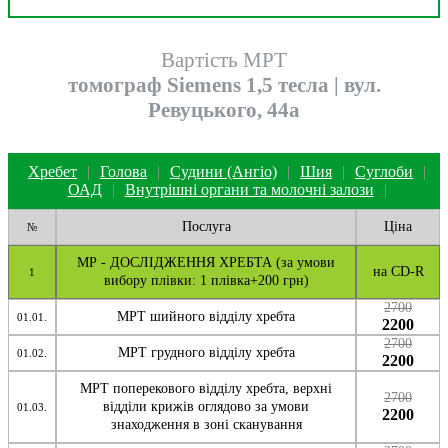
Вартість МРТ
томограф Siemens 1,5 тесла | вул.
Ревуцького, 44a
Хребет
|
Голова
|
Судини (Ангіо)
|
Шия
|
Суглоби
|
ОАД
|
Внутрішні органи та молочні залози
|
Послуга
Ціна
№
МР - ДОСЛІДЖЕННЯ ХРЕБТА (за умови
на CD-R
1
вибору плівки: 1 плівка+200 грн)
2700
МРТ шийного відділу хребта
01.01.
2200
2700
МРТ грудного відділу хребта
01.02.
2200
МРТ поперекового відділу хребта, верхні
2700
відділи крижів оглядово за умови
01.03.
2200
знаходження в зоні сканування