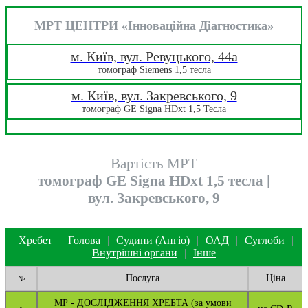
МРТ ЦЕНТРИ «Інноваційна Діагностика»
м. Київ, вул. Ревуцького, 44a
томограф Siemens 1,5 тесла
м. Київ, вул. Закревського, 9
томограф GE Signa HDxt 1,5 Тесла
Вартість МРТ
томограф GE Signa HDxt 1,5 тесла |
вул. Закревського, 9
Хребет
|
Голова
|
Судини (Ангіо)
|
ОАД
|
Суглоби
|
Внутрішні органи
|
Інше
Послуга
Ціна
№
МР - ДОСЛІДЖЕННЯ ХРЕБТА (за умови