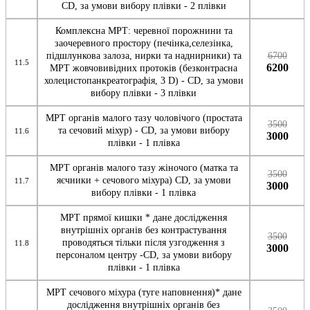
CD, за умови вибору плівки - 2 плівки
Комплексна МРТ: черевної порожнини та
заочеревного простору (печінка,селезінка,
підшлункова залоза, нирки та наднирники) та
6700
11.5
6200
МРТ жовчовивідних протоків (безконтрасна
холецистопанкреатографія, 3 D) - CD, за умови
вибору плівки - 3 плівки
МРТ органів малого тазу чоловічого (простата
3500
та сечовий міхур) - CD, за умови вибору
11.6
3000
плівки - 1 плівка
МРТ органів малого тазу жіночого (матка та
3500
яєчники + сечового міхура) CD, за умови
11.7
3000
вибору плівки - 1 плівка
МРТ прямої кишки * дане дослідження
внутрішніх органів без контрастування
3500
проводяться тільки після узгодження з
11.8
3000
персоналом центру -CD, за умови вибору
плівки - 1 плівка
МРТ сечового міхура (туге наповнення)* дане
дослідження внутрішніх органів без