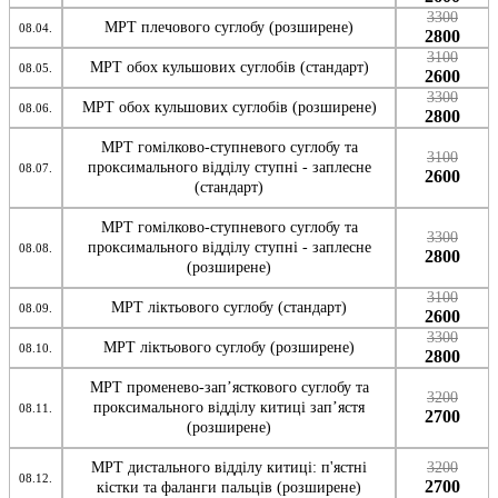
3300
МРТ плечового суглобу (розширене)
08.04.
2800
3100
МРТ обох кульшових суглобів (стандарт)
08.05.
2600
3300
МРТ обох кульшових суглобів (розширене)
08.06.
2800
МРТ гомілково-ступневого суглобу та
3100
проксимального відділу ступні - заплесне
08.07.
2600
(стандарт)
МРТ гомілково-ступневого суглобу та
3300
проксимального відділу ступні - заплесне
08.08.
2800
(розширене)
3100
МРТ ліктьового суглобу (стандарт)
08.09.
2600
3300
МРТ ліктьового суглобу (розширене)
08.10.
2800
МРТ променево-зап’ясткового суглобу та
3200
проксимального відділу китиці зап’ястя
08.11.
2700
(розширене)
МРТ дистального відділу китиці: п'ястні
3200
08.12.
2700
кістки та фаланги пальців (розширене)