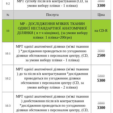
МРТ суглобу після в/в контрастування (CD, за
3800
9.2
3300
умови вибору плівки - 1 плівки)
Послуга
Ціна
№
МР - ДОСЛІДЖЕННЯ М'ЯКИХ ТКАНИН
ОДНІЄЇ НЕСТАНДАРТНОЇ АНАТОМІЧНОЇ
на CD-R
10
ДІЛЯНКИ ( в т ч кінцівки), (за умови вибору
плівки: 1 плівка+200грн)
МРТ однієї анатомічної ділянки (м'які тканини
) *дослідження проводиться по узгодженню
3000
10.1
2500
ділянки обстеження з персоналом центру, (CD,
за умови вибору плівки - 1 плівка)
МРТ однієї анатомічної ділянки (м'які тканини
) до та після в/в контрастування *дослідження
5800
проводиться по узгодженню ділянки
10.2
5300
обстеження з персоналом центру (CD, за
умови вибору плівки - 2 плівки)
МРТ однієї анатомічної ділянки (м'які тканини
) дообстеження після в/в контрастування
3800
*дослідження проводиться по узгодженню
10.3
3300
ділянки обстеження з персоналом центру, (CD,