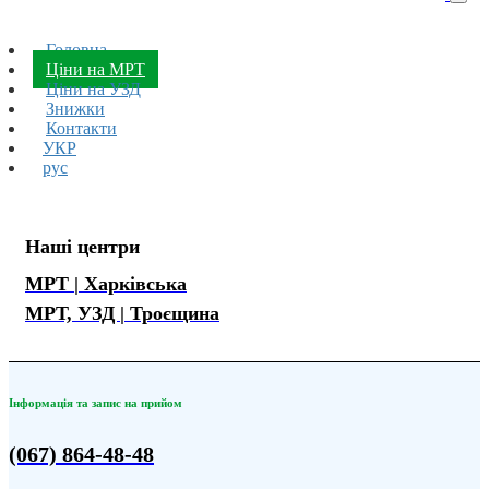
Togg
navi
Головна
Ціни на МРТ
Ціни на УЗД
Знижки
Контакти
УКР
рус
Наші центри
МРТ | Харківська
МРТ, УЗД
| Троєщина
Інформація та запис на прийом
(067) 864-48-48