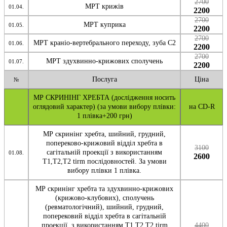
2700
МРТ крижів
01.04.
2200
2700
МРТ куприка
01.05.
2200
2700
МРТ краніо-вертебрального переходу, зуба С2
01.06.
2200
2700
МРТ здухвинно-крижових сполучень
01.07.
2200
Послуга
Ціна
№
МР СКРИНІНГ ХРЕБТА (дослідження носить
оглядовий характер) (за умови вибору плівки:
на CD-R
1 плівка+200 грн)
МР скринінг хребта, шийний, грудний,
попереково-крижовий відділ хребта в
3100
сагітальній проекції з використанням
01.08.
2600
Т1,Т2,Т2 tirm послідовностей. За умови
вибору плівки 1 плівка.
МР скринінг хребта та здухвинно-крижових
(крижово-клубових), сполучень
(ревматологічний), шийний, грудний,
поперековий відділ хребта в сагітальній
проекції, з використанням Т1,Т2,Т2 tirm
4400