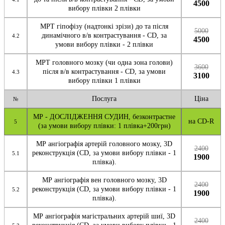
4500
вибору плівки 2 плівки
МРТ гіпофізу (надтонкі зрізи) до та після
5000
динамічного в/в контрастування - CD, за
4.2
4500
умови вибору плівки - 2 плівки
МРТ головного мозку (чи одна зона голови)
3600
після в/в контрастування - CD, за умови
4.3
3100
вибору плівки 1 плівки
Послуга
Ціна
№
МР - ДОСЛІДЖЕННЯ СУДИН, безконтрастне
на CD-R
5
(за умови вибору плівки: 1 плівка+200грн)
МР ангіографія артерій головного мозку, 3D
2400
реконструкція (CD, за умови вибору плівки - 1
5.1
1900
плівка).
МР ангіографія вен головного мозку, 3D
2400
реконструкція (CD, за умови вибору плівки - 1
5.2
1900
плівка).
МР ангіографія магістральних артерій шиї, 3D
2400