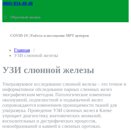
(066) 834-48-48
Обратный звонок
Fields marked with an
*
are required
COVID-19 | Работа и посещение МРТ центров
Главная
/
УЗИ слюнной железы
УЗИ слюнной железы
Ультразвуковое исследование слюнной железы – это точное и
информативное обследование парных слюнных желез
эхографическим методом. Патологические изменения
околоушной, подчелюстной и подъязычной желез
сопровождаются изменением проницаемости тканей для
ультразвука. Проведение УЗИ слюнных желез в Киеве
упрощает диагностику анатомических аномалий,
воспалительных и дистрофических процессов,
новообразований и камней в слюнных протоках.