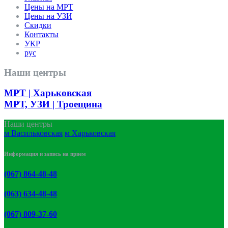
Цены на МРТ
Цены на УЗИ
Скидки
Контакты
УКР
рус
Наши центры
МРТ | Харьковская
МРТ, УЗИ
| Троещина
Наши центры
м Васильковская
м Харьковская
Информация и запись на прием
(067) 864-48-48
(063) 634-48-48
(067) 809-37-60