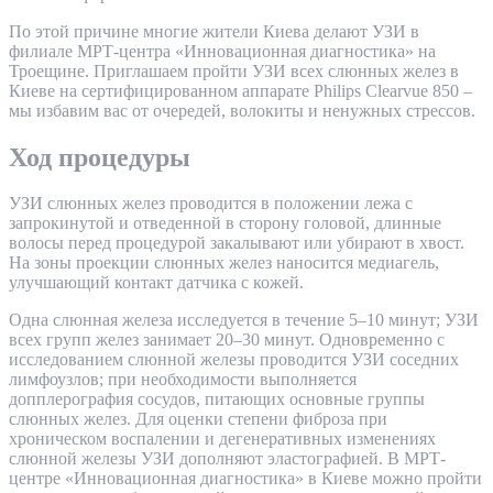
По этой причине многие жители Киева делают УЗИ в
филиале МРТ-центра «Инновационная диагностика» на
Троещине. Приглашаем пройти УЗИ всех слюнных желез в
Киеве на сертифицированном аппарате Philips Clearvue 850 –
мы избавим вас от очередей, волокиты и ненужных стрессов.
Ход процедуры
УЗИ слюнных желез проводится в положении лежа с
запрокинутой и отведенной в сторону головой, длинные
волосы перед процедурой закалывают или убирают в хвост.
На зоны проекции слюнных желез наносится медиагель,
улучшающий контакт датчика с кожей.
Одна слюнная железа исследуется в течение 5–10 минут; УЗИ
всех групп желез занимает 20–30 минут. Одновременно с
исследованием слюнной железы проводится УЗИ соседних
лимфоузлов; при необходимости выполняется
допплерография сосудов, питающих основные группы
слюнных желез. Для оценки степени фиброза при
хроническом воспалении и дегенеративных изменениях
слюнной железы УЗИ дополняют эластографией. В МРТ-
центре «Инновационная диагностика» в Киеве можно пройти