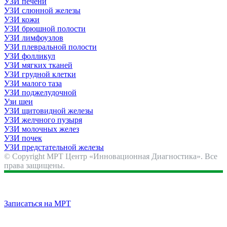
УЗИ печени
УЗИ слюнной железы
УЗИ кожи
УЗИ брюшной полости
УЗИ лимфоузлов
УЗИ плевральной полости
УЗИ фолликул
УЗИ мягких тканей
УЗИ грудной клетки
УЗИ малого таза
УЗИ поджелудочной
Узи шеи
УЗИ щитовидной железы
УЗИ желчного пузыря
УЗИ молочных желез
УЗИ почек
УЗИ предстательной железы
© Copyright МРТ Центр «Инновационная Диагностика». Все
права защищены.
Записаться на МРТ