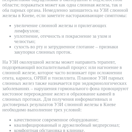
области; поражаться может как одна слюнная железа, так и
оба парных органа. Немедленно запишитесь на УЗИ слюнной
железы в Киеве, если заметите настораживающие симптомы:
увеличение слюнной железы и прилегающих
лимфоузлов;
уплотнение, отечность и покраснение за ухом и
челюстью;
сухость во рту и затрудненное глотание – признаки
закупорки слюнных проток.
На УЗИ околоушной железы может направить терапевт,
подозревающий воспалительный процесс или нагноение в
слюнной железе, которое часто возникает при осложнении
отита, кариеса, ОРВИ и тонзиллита. Плановое УЗИ парных
слюнных желез также назначается при эндокринологических
заболеваниях – нарушения гормонального фона провоцируют
кистозное перерождение желез и образование камней в
слюнных протоках. Для получения информативных и
достоверных результатов УЗИ слюнной железы в Киеве
необходимо выполнение трех условий:
качественное современное оборудование;
квалифицированный и дружелюбный медперсонал;
комфортная обстановка в клинике.