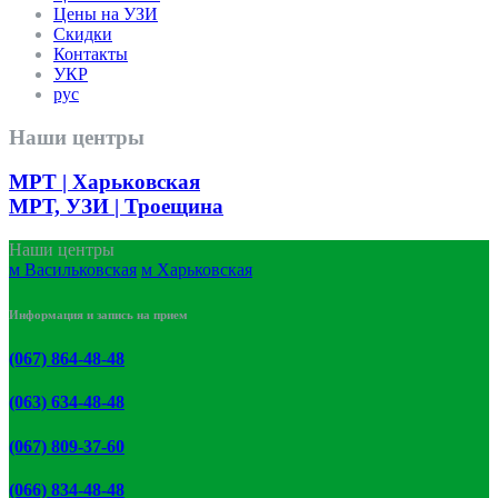
Цены на УЗИ
Скидки
Контакты
УКР
рус
Наши центры
МРТ | Харьковская
МРТ, УЗИ
| Троещина
Наши центры
м Васильковская
м Харьковская
Информация и запись на прием
(067) 864-48-48
(063) 634-48-48
(067) 809-37-60
(066) 834-48-48