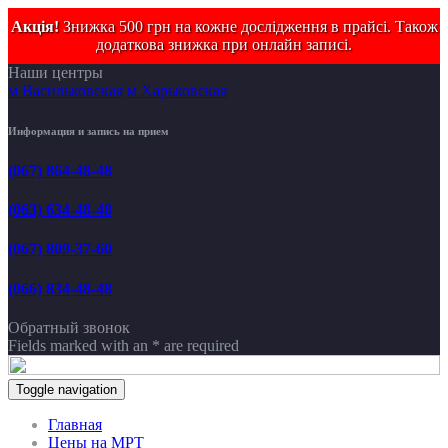
Акція!
Знижка 500 грн на кожне дослідження в прайсі. Також
додаткова знижка при онлайн записі.
Наши центры
м Васильковская
м Харьковская
Информация и запись на прием
(067) 864-48-48
(063) 634-48-48
(067) 809-37-60
(066) 834-48-48
Обратный звонок
Fields marked with an
*
are required
Toggle navigation
Главная
Цены на МРТ